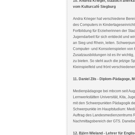
10. Andrea Krieger, staatlich anerka
vom Kulturcafé Siegburg
Andra Krieger hat verschiedene Berei
des Computers in Kindertageseinrichtu
Fortbildung für Erzieherinnen der Sta
Jugendarbeit für sich entdeckt und w
an Sieg und Rhein, leiten. Schwerpunk
Computer- und Konsolenspielen von K
Zusatzausbildungen ist es ihr wichtig
zu bieten. So steht auch die jetzige 
Kleinspielfeld und frönt verschiedener
11. Daniel Zils - Diplom-Pädagoge,
Medienpädagoge bei mbcom seit Augus
Lernwerkstätten Universität, Kita, J
mit den Schwerpunkten Pädagogik der
Schwerpunkte im Hauptstudium: Medie
Auftrag des Landesmedienzentrums Rhe
Nachmittagsbereich der GTS. Daneben 
12. Björn Wieland - Lehrer für Engl