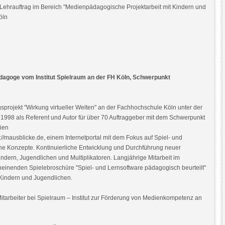
, Lehrauftrag im Bereich "Medienpädagogische Projektarbeit mit Kindern und
öln
ädagoge vom Institut Spielraum an der FH Köln, Schwerpunkt
sprojekt "Wirkung virtueller Welten" an der Fachhochschule Köln unter der
eit 1998 als Referent und Autor für über 70 Auftraggeber mit dem Schwerpunkt
dien
/mausblicke.de, einem Internetportal mit dem Fokus auf Spiel- und
e Konzepte. Kontinuierliche Entwicklung und Durchführung neuer
ndern, Jugendlichen und Multiplikatoren. Langjährige Mitarbeit im
einenden Spielebroschüre "Spiel- und Lernsoftware pädagogisch beurteilt"
Kindern und Jugendlichen.
Mitarbeiter bei Spielraum – Institut zur Förderung von Medienkompetenz an