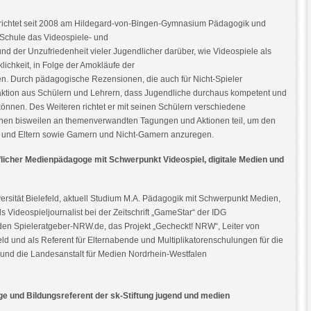
errichtet seit 2008 am Hildegard-von-Bingen-Gymnasium Pädagogik und
 Schule das Videospiele- und
 der Unzufriedenheit vieler Jugendlicher darüber, wie Videospiele als
klichkeit, in Folge der Amokläufe der
den. Durch pädagogische Rezensionen, die auch für Nicht-Spieler
edaktion aus Schülern und Lehrern, dass Jugendliche durchaus kompetent und
önnen. Des Weiteren richtet er mit seinen Schülern verschiedene
hnen bisweilen an themenverwandten Tagungen und Aktionen teil, um den
n und Eltern sowie Gamern und Nicht-Gamern anzuregen.
uflicher Medienpädagoge mit Schwerpunkt Videospiel, digitale Medien und
ersität Bielefeld, aktuell Studium M.A. Pädagogik mit Schwerpunkt Medien,
ls Videospieljournalist bei der Zeitschrift „GameStar“ der IDG
den Spieleratgeber-NRW.de, das Projekt „Gecheckt! NRW“, Leiter von
eld und als Referent für Elternabende und Multiplikatorenschulungen für die
g und die Landesanstalt für Medien Nordrhein-Westfalen
 und Bildungsreferent der sk-Stiftung jugend und medien