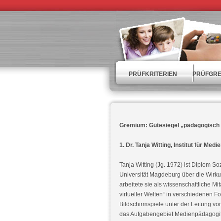
PRÜFKRITERIEN
PRÜFGRE
Gremium: Gütesiegel „pädagogisch 
1. Dr. Tanja Witting, Institut für 
Tanja Witting (Jg. 1972) ist Diplom 
Universität Magdeburg über die Wirk
arbeitete sie als wissenschaftliche M
virtueller Welten“ in verschiedenen
Bildschirmspiele unter der Leitung von
das Aufgabengebiet Medienpädagogik 