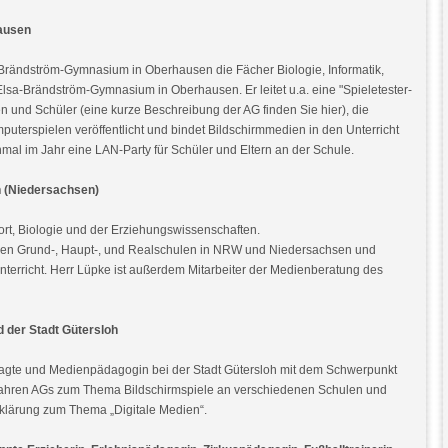
hausen
-Brändström-Gymnasium in Oberhausen die Fächer Biologie, Informatik,
lsa-Brändström-Gymnasium in Oberhausen. Er leitet u.a. eine "Spieletester-
n und Schüler (eine kurze Beschreibung der AG finden Sie hier), die
terspielen veröffentlicht und bindet Bildschirmmedien in den Unterricht
inmal im Jahr eine LAN-Party für Schüler und Eltern an der Schule.
n (Niedersachsen)
ort, Biologie und der Erziehungswissenschaften.
denen Grund-, Haupt-, und Realschulen in NRW und Niedersachsen und
 Unterricht. Herr Lüpke ist außerdem Mitarbeiter der Medienberatung des
d der Stadt Gütersloh
tragte und Medienpädagogin bei der Stadt Gütersloh mit dem Schwerpunkt
eit Jahren AGs zum Thema Bildschirmspiele an verschiedenen Schulen und
ufklärung zum Thema „Digitale Medien“.