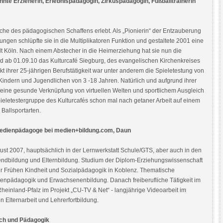
nnte Erzieherin, Erlebnispädagogin, Zirkuspädagogin, Fußballtrainerin
che des pädagogischen Schaffens erlebt. Als „Pionierin“ der Entzauberung
ngen schlüpfte sie in die Multiplikatoren Funktion und gestaltete 2001 eine
dt Köln. Nach einem Abstecher in die Heimerziehung hat sie nun die
ird ab 01.09.10 das Kulturcafé Siegburg, des evangelischen Kirchenkreises
t ihrer 25-jährigen Berufstätigkeit war unter anderem die Spieletestung von
indern und Jugendlichen von 3 -18 Jahren. Natürlich und aufgrund ihrer
, eine gesunde Verknüpfung von virtuellen Welten und sportlichem Ausgleich
Spieletestergruppe des Kulturcafés schon mal nach getaner Arbeit auf einem
 Ballsportarten.
 Medienpädagoge bei medien+bildung.com, Daun
t 2007, hauptsächlich in der Lernwerkstatt Schule/GTS, aber auch in den
ugendbildung und Elternbildung. Studium der Diplom-Erziehungswissenschaft
 Frühen Kindheit und Sozialpädagogik in Koblenz. Thematische
npädagogik und Erwachsenenbildung. Danach freiberufliche Tätigkeit im
inland-Pfalz im Projekt „CU-TV & Net“ - langjährige Videoarbeit im
Elternarbeit und Lehrerfortbildung.
isch und Pädagogik