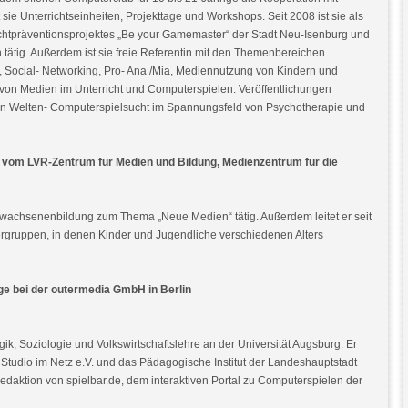
sie Unterrichtseinheiten, Projekttage und Workshops. Seit 2008 ist sie als
htpräventionsprojektes „Be your Gamemaster“ der Stadt Neu-Isenburg und
 tätig. Außerdem ist sie freie Referentin mit den Themenbereichen
 Social- Networking, Pro- Ana /Mia, Mediennutzung von Kindern und
 von Medien im Unterricht und Computerspielen. Veröffentlichungen
ellen Welten- Computerspielsucht im Spannungsfeld von Psychotherapie und
 vom LVR-Zentrum für Medien und Bildung, Medienzentrum für die
Erwachsenenbildung zum Thema „Neue Medien“ tätig. Außerdem leitet er seit
rgruppen, in denen Kinder und Jugendliche verschiedenen Alters
oge bei der outermedia GmbH in Berlin
ik, Soziologie und Volkswirtschaftslehre an der Universität Augsburg. Er
 Studio im Netz e.V. und das Pädagogische Institut der Landeshauptstadt
 Redaktion von spielbar.de, dem interaktiven Portal zu Computerspielen der