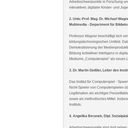
Arbeitsschwerpunkte in Forschung und
interaktiver, digitaler Kinder- und Ju
2. Univ.-Prof. Mag. Dr. Michael Wag
Multimedia - Department für Bildwi
Professor Wagner beschäftigt sich vo
bildungstechnologischen Umfeld. Dab
Demokratisierung der Medienprodukti
Bildung kollektiver Intelligenz in di
Mediums „Computerspiel“ als neues 
3. Dr. Martin Geißler, Leiter des Inst
Das Institut für Computerspiel - Spaw
Nicht-Spieler von Computerspielen üb
Legitimation als wichtiger Freizeitfakt
sowie als methodisches Mittel. Insbes
Instituts.
4. Angelika Beranek, Dipl. Sozialpä
Arbeitsschwerpunkte sind dort neben 