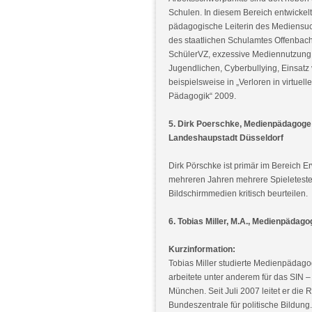
Schulen. In diesem Bereich entwickelt 
pädagogische Leiterin des Mediensuc
des staatlichen Schulamtes Offenbach
SchülerVZ, exzessive Mediennutzung,
Jugendlichen, Cyberbullying, Einsatz
beispielsweise in „Verloren in virtu
Pädagogik“ 2009.
5. Dirk Poerschke, Medienpädagoge
Landeshaupstadt Düsseldorf
Dirk Pörschke ist primär im Bereich 
mehreren Jahren mehrere Spieleteste
Bildschirmmedien kritisch beurteilen.
6. Tobias Miller, M.A., Medienpädag
Kurzinformation:
Tobias Miller studierte Medienpädagog
arbeitete unter anderem für das SIN –
München. Seit Juli 2007 leitet er die
Bundeszentrale für politische Bildung.