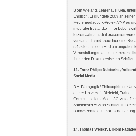
Björn Wieland, Lehrer aus Köln, unt
Englisch. Er gründete 2009 an seiner
Medienpädagogik-Projekt VMP aufgrund
integraler Bestandteil ihrer Lebenswir
letzten Jahre medial präsentiert wur
verständlich sind, zeigt hier eine R
reflektiert mit dem Medium umgehen k
Veranstaltungen aus und nimmt mit i
fundierten Diskurs zwischen Schüler
13. Franz Philipp Dubberke, freiber
Social Media
B.A. Pädagogik / Philosophie der Univ
an der Universität Bielefeld, Trainee a
Communications Media AG, Autor für 
Spieletester AGs an Schulen in Bielef
Bundeszentrale für politische Bildun
14. Thomas Welsch, Diplom Pädagoge