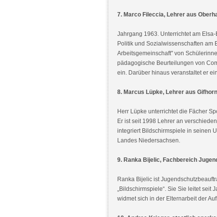
7. Marco Fileccia, Lehrer aus Ober
Jahrgang 1963. Unterrichtet am Elsa
Politik und Sozialwissenschaften am E
Arbeitsgemeinschaft" von Schülerinne
pädagogische Beurteilungen von Compu
ein. Darüber hinaus veranstaltet er e
8. Marcus Lüpke, Lehrer aus Gifhor
Herr Lüpke unterrichtet die Fächer Sp
Er ist seit 1998 Lehrer an verschie
integriert Bildschirmspiele in seinen
Landes Niedersachsen.
9. Ranka Bijelic, Fachbereich Jugen
Ranka Bijelic ist Jugendschutzbeauf
„Bildschirmspiele“. Sie Sie leitet s
widmet sich in der Elternarbeit der A