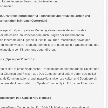
 Lehre liegen im Bereich audiovisueller und
gendmedien.
ner, Universitätsprofessor für Technologieunterstütztes Lernen und
ssenschaften in Krems (Österreich)
rwiegend mit partizipativen Mediensystemen sowie deren Einsatz im
ei interessiert ihn insbesondere auch Fragen der zunehmenden
on innerhalb der Jugendkultur (z. B. YouTube, Machinima) sowie der
gitalen Medienwelten. Hauptaugenmerk legt er dabei auf die Untersuchung des
Leitmedium von Kindern und Jugendlichen.
ituts „Spawnpoint“ in Erfurt
npoint klärt in emanzipatorischer Tradition der Medienpädagogik Spieler und
er Chancen und Risiken auf. Das Computerspiel erfährt durch das Institut
or, als Kommunikations- und Interaktionsmittel, als Kultur- und Sportbereich
ondere steht der Kontakt zur Spieler-Community im Fokus der Arbeit des
dagogin vom Info-Café in Neu-Isenburg
dem offenen Computerclub für 10 bis 21-Jährige die Kooperation mit